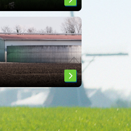
6
/
19