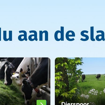
n de slag
Dierspoor